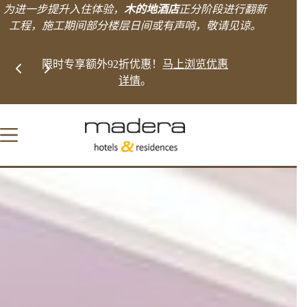
跳
为进一步提升入住体验，
木的地酒店
正分阶段进行翻新
至
工程，施工期间部分楼层日间或有声响，敬请见谅。
内
容
Slide 2 of 2
浏览优惠
直接预订即可获得更多。
探索优惠