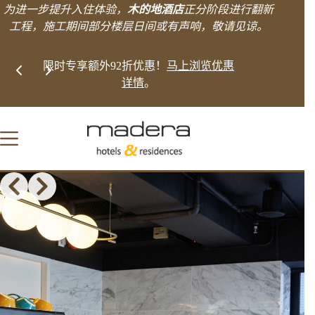
跳
为进一步提升入住体验，
木的地酒店
正分阶段进行翻新
至
工程，施工期间部分楼层日间或有声响，敬请见谅。
内
容
Slide 2 of 2
浏览优惠
直接预订即可获得更多。
探索优惠
Slide 3 of 3