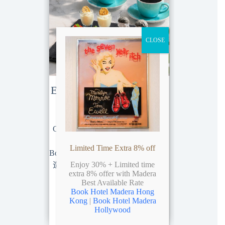
CLOSE
Essence of Bonita 轻怡时
黑
光下午茶
沉醉于
Cafe Bonita 全新推出以健康与身
括窝夫
心疗癒为主题的「Essence of
Limited Time Extra 8% off
啡，每款由
Bonita 轻怡时光下午茶」，为您打
Enjoy 30% + Limited time
造无负担的精緻美味，只需港币
extra 8% offer with Madera
$188（两位用）。
Best Available Rate
浏览下午茶菜单
Book Hotel Madera Hong
Kong
|
Book Hotel Madera
Hollywood
订座