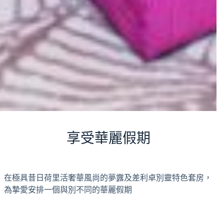
享受華麗假期
在極具昔日荷里活奢華風尚的夢露及差利卓別靈特色套房，
為摯愛安排一個與別不同的華麗假期