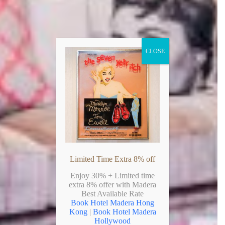
CLOSE
Limited Time Extra 8% off
Enjoy 30% + Limited time
extra 8% offer with Madera
Best Available Rate
Book Hotel Madera Hong
Kong
|
Book Hotel Madera
Hollywood