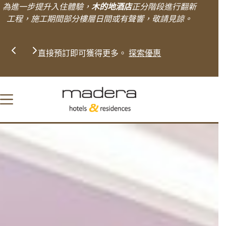
Skip
為進一步提升入住體驗，
木的地酒店
正分階段進行翻新
to
工程，施工期間部分樓層日間或有聲響，敬請見諒。
content
Slide 1 of 2
限時專享額外92折優惠！
馬上瀏覽優惠
直接預訂即可
詳情
。